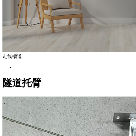
走线槽道
隧道托臂