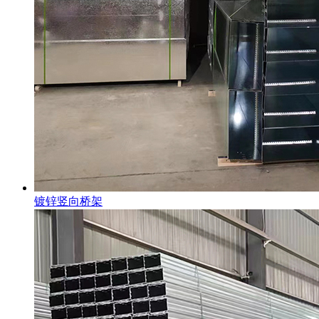
镀锌竖向桥架