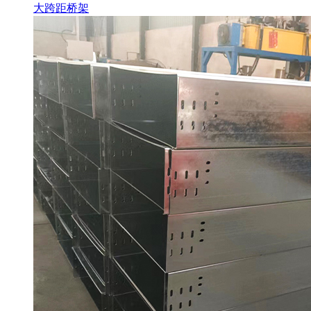
大跨距桥架