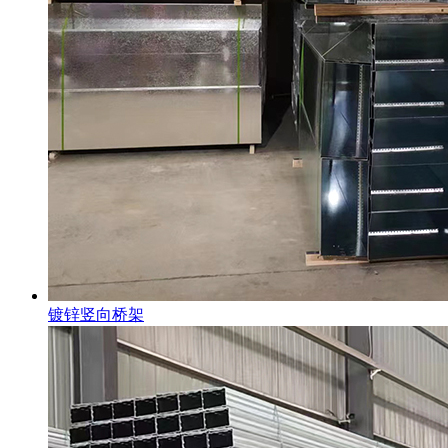
镀锌竖向桥架