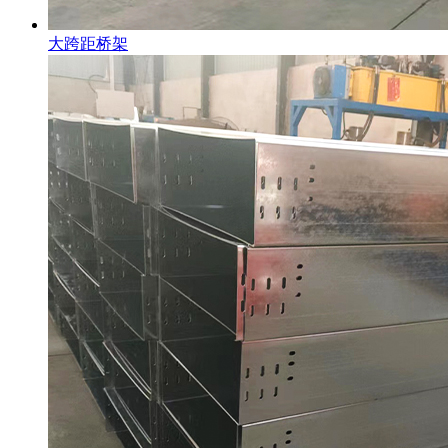
大跨距桥架