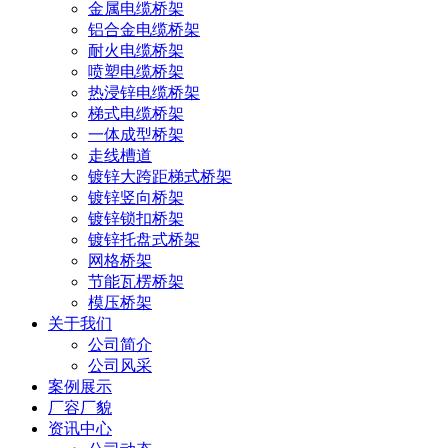
金属电缆桥架
铝合金电缆桥架
耐火电缆桥架
喷塑电缆桥架
热浸锌电缆桥架
梯式电缆桥架
一体成型桥架
走线槽道
镀锌大跨距梯式桥架
镀锌竖向桥架
镀锌锁扣桥架
镀锌托盘式桥架
网格桥架
节能瓦楞桥架
模压桥架
关于我们
公司简介
公司风采
案例展示
厂容厂貌
资讯中心