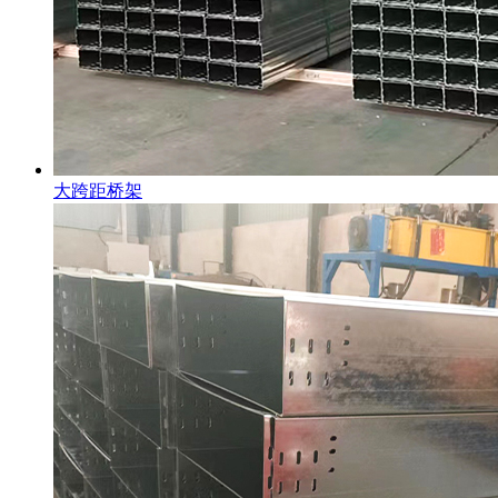
大跨距桥架