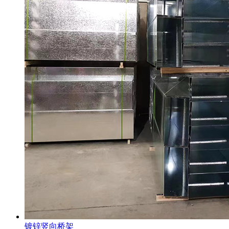
镀锌竖向桥架