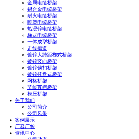
金属电缆桥架
铝合金电缆桥架
耐火电缆桥架
喷塑电缆桥架
热浸锌电缆桥架
梯式电缆桥架
一体成型桥架
走线槽道
镀锌大跨距梯式桥架
镀锌竖向桥架
镀锌锁扣桥架
镀锌托盘式桥架
网格桥架
节能瓦楞桥架
模压桥架
关于我们
公司简介
公司风采
案例展示
厂容厂貌
资讯中心