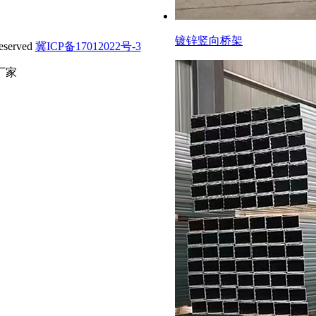
镀锌竖向桥架
served
冀ICP备17012022号-3
厂家