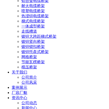
铝合金电缆桥架
耐火电缆桥架
喷塑电缆桥架
热浸锌电缆桥架
梯式电缆桥架
一体成型桥架
走线槽道
镀锌大跨距梯式桥架
镀锌竖向桥架
镀锌锁扣桥架
镀锌托盘式桥架
网格桥架
节能瓦楞桥架
模压桥架
关于我们
公司简介
公司风采
案例展示
厂容厂貌
资讯中心
公司动态
新闻中心