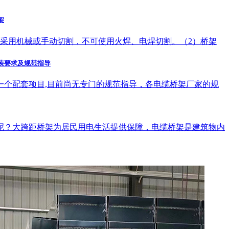
架
记采用机械或手动切割，不可使用火焊、电焊切割。（2）桥架
装要求及规范指导
一个配套项目,目前尚无专门的规范指导，各电缆桥架厂家的规
呢？大跨距桥架为居民用电生活提供保障，电缆桥架是建筑物内