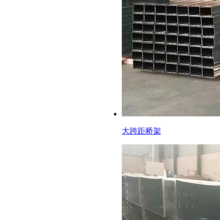
大跨距桥架