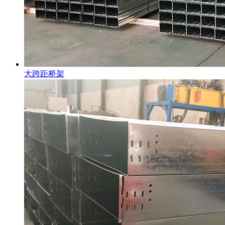
大跨距桥架