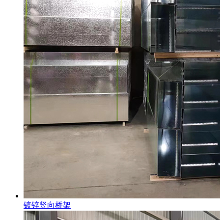
镀锌竖向桥架