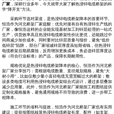
厂家
，深耕行业多年，今天就带大家了解热浸锌电缆桥架的科
学“降开支”方法。
采购环节选对渠道，是热浸锌电缆桥架降本的首要环节。
恒浩作为河北桥架厂家提醒：优先对接有自有热浸锌生产线的
厂家，像恒浩这样的企业能实现基材加工到锌层处理的一站式
生产，供货效率高且热浸锌电缆桥架性价比更优，还能跳过中
间商减少加价成本。同时要对比锌层质量与报价，避免“低价
低锌层”陷阱， 部分厂家缩减锌层厚度虽短期省钱，但热浸锌
电缆桥架后期易腐蚀，反而增加更换成本，务必选锌层厚度达
标（符合行业标准）的产品，保障长期耐用性。
规格优化是热浸锌电缆桥架降本的核心。恒浩作为河北桥
架厂家分享技巧：需根据电缆数量、直径规划规格，避免“大
材小用”，比如仅敷少量小直径电缆无需宽幅过大的桥架；敷
设多类电缆可利用热浸锌电缆桥架组合式设计，通过多层叠加
减少总用量。此外，恒浩作为河北桥架厂家能按工程图纸提供
定制化规格服务，避免通用规格不符导致的浪费，进一步帮工
程降本。
施工环节的省料与提效，恒浩作为河北桥架厂家也有实用
建议：提前按图纸核算热浸锌电缆桥架长度、配件（如支架、