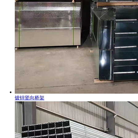
镀锌竖向桥架