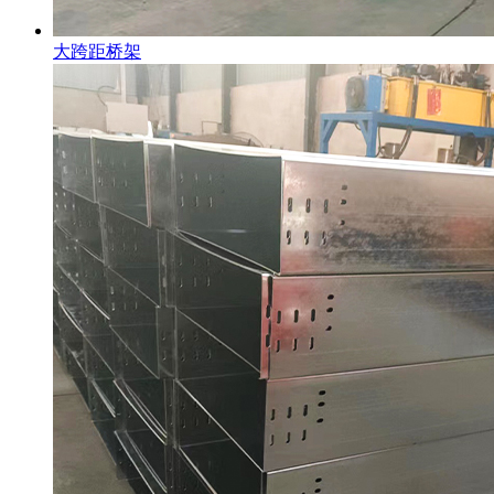
大跨距桥架