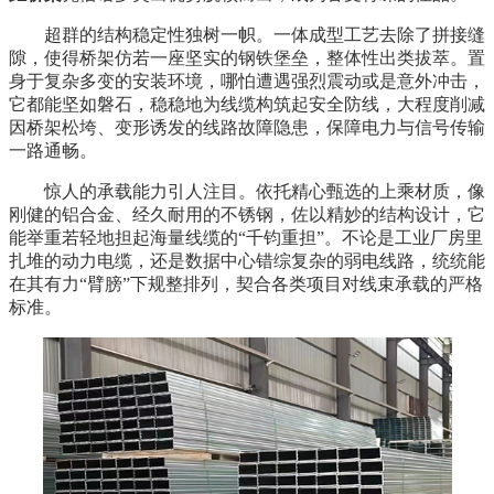
超群的结构稳定性独树一帜。一体成型工艺去除了拼接缝
隙，使得桥架仿若一座坚实的钢铁堡垒，整体性出类拔萃。置
身于复杂多变的安装环境，哪怕遭遇强烈震动或是意外冲击，
它都能坚如磐石，稳稳地为线缆构筑起安全防线，大程度削减
因桥架松垮、变形诱发的线路故障隐患，保障电力与信号传输
一路通畅。
惊人的承载能力引人注目。依托精心甄选的上乘材质，像
刚健的铝合金、经久耐用的不锈钢，佐以精妙的结构设计，它
能举重若轻地担起海量线缆的“千钧重担”。不论是工业厂房里
扎堆的动力电缆，还是数据中心错综复杂的弱电线路，统统能
在其有力“臂膀”下规整排列，契合各类项目对线束承载的严格
标准。