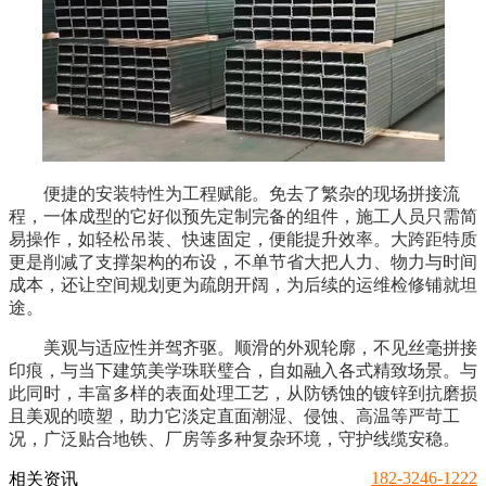
便捷的安装特性为工程赋能。免去了繁杂的现场拼接流
程，一体成型的它好似预先定制完备的组件，施工人员只需简
易操作，如轻松吊装、快速固定，便能提升效率。大跨距特质
更是削减了支撑架构的布设，不单节省大把人力、物力与时间
成本，还让空间规划更为疏朗开阔，为后续的运维检修铺就坦
途。
美观与适应性并驾齐驱。顺滑的外观轮廓，不见丝毫拼接
印痕，与当下建筑美学珠联璧合，自如融入各式精致场景。与
此同时，丰富多样的表面处理工艺，从防锈蚀的镀锌到抗磨损
且美观的喷塑，助力它淡定直面潮湿、侵蚀、高温等严苛工
况，广泛贴合地铁、厂房等多种复杂环境，守护线缆安稳。
182-3246-1222
相关资讯