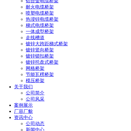
铝合金电缆桥架
耐火电缆桥架
喷塑电缆桥架
热浸锌电缆桥架
梯式电缆桥架
一体成型桥架
走线槽道
镀锌大跨距梯式桥架
镀锌竖向桥架
镀锌锁扣桥架
镀锌托盘式桥架
网格桥架
节能瓦楞桥架
模压桥架
关于我们
公司简介
公司风采
案例展示
厂容厂貌
资讯中心
公司动态
新闻中心