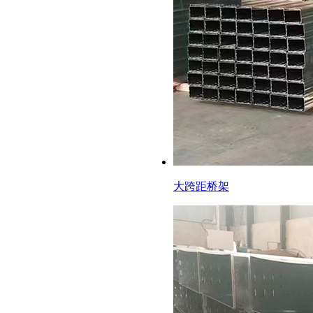
大跨距桥架