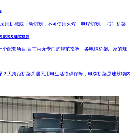
架
记采用机械或手动切割，不可使用火焊、电焊切割。（2）桥架
装要求及规范指导
一个配套项目,目前尚无专门的规范指导，各电缆桥架厂家的规
呢？大跨距桥架为居民用电生活提供保障，电缆桥架是建筑物内