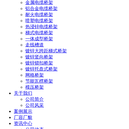
金属电缆桥架
铝合金电缆桥架
耐火电缆桥架
喷塑电缆桥架
热浸锌电缆桥架
梯式电缆桥架
一体成型桥架
走线槽道
镀锌大跨距梯式桥架
镀锌竖向桥架
镀锌锁扣桥架
镀锌托盘式桥架
网格桥架
节能瓦楞桥架
模压桥架
关于我们
公司简介
公司风采
案例展示
厂容厂貌
资讯中心