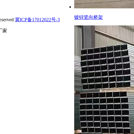
镀锌竖向桥架
served
冀ICP备17012022号-3
厂家