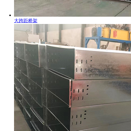
大跨距桥架