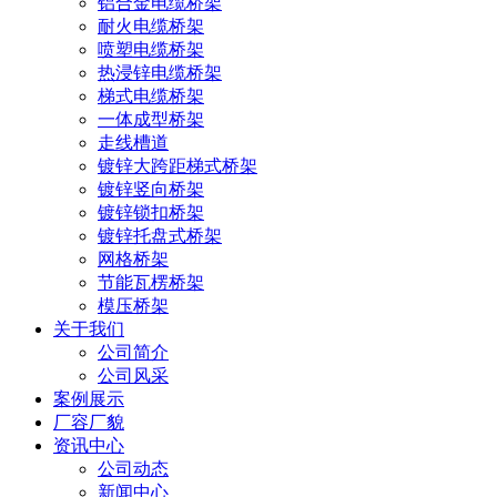
铝合金电缆桥架
耐火电缆桥架
喷塑电缆桥架
热浸锌电缆桥架
梯式电缆桥架
一体成型桥架
走线槽道
镀锌大跨距梯式桥架
镀锌竖向桥架
镀锌锁扣桥架
镀锌托盘式桥架
网格桥架
节能瓦楞桥架
模压桥架
关于我们
公司简介
公司风采
案例展示
厂容厂貌
资讯中心
公司动态
新闻中心