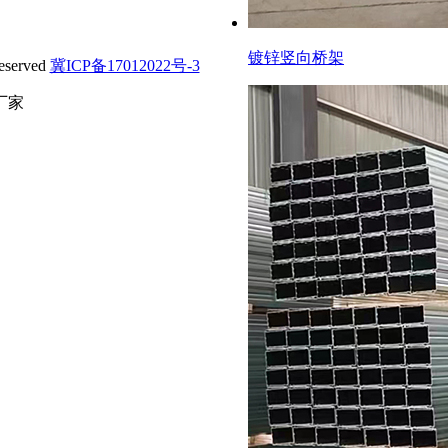
镀锌竖向桥架
served
冀ICP备17012022号-3
厂家