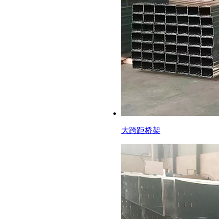
大跨距桥架