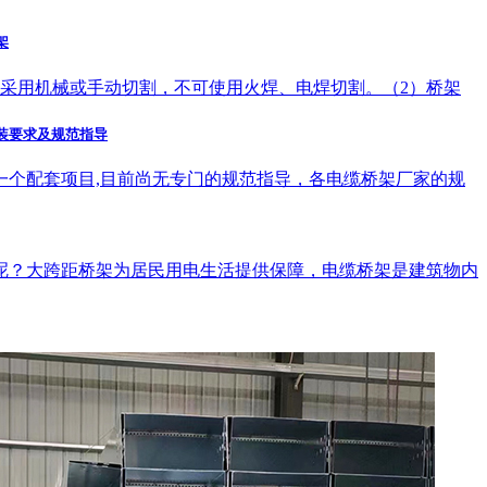
架
记采用机械或手动切割，不可使用火焊、电焊切割。（2）桥架
装要求及规范指导
一个配套项目,目前尚无专门的规范指导，各电缆桥架厂家的规
呢？大跨距桥架为居民用电生活提供保障，电缆桥架是建筑物内