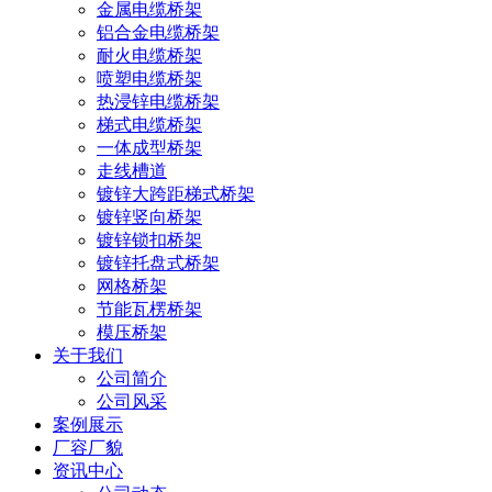
金属电缆桥架
铝合金电缆桥架
耐火电缆桥架
喷塑电缆桥架
热浸锌电缆桥架
梯式电缆桥架
一体成型桥架
走线槽道
镀锌大跨距梯式桥架
镀锌竖向桥架
镀锌锁扣桥架
镀锌托盘式桥架
网格桥架
节能瓦楞桥架
模压桥架
关于我们
公司简介
公司风采
案例展示
厂容厂貌
资讯中心