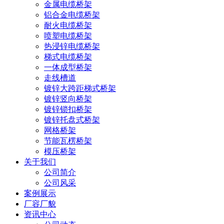
金属电缆桥架
铝合金电缆桥架
耐火电缆桥架
喷塑电缆桥架
热浸锌电缆桥架
梯式电缆桥架
一体成型桥架
走线槽道
镀锌大跨距梯式桥架
镀锌竖向桥架
镀锌锁扣桥架
镀锌托盘式桥架
网格桥架
节能瓦楞桥架
模压桥架
关于我们
公司简介
公司风采
案例展示
厂容厂貌
资讯中心