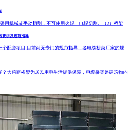
架
记采用机械或手动切割，不可使用火焊、电焊切割。（2）桥架
装要求及规范指导
一个配套项目,目前尚无专门的规范指导，各电缆桥架厂家的规
呢？大跨距桥架为居民用电生活提供保障，电缆桥架是建筑物内