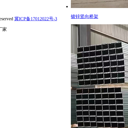
镀锌竖向桥架
served
冀ICP备17012022号-3
厂家