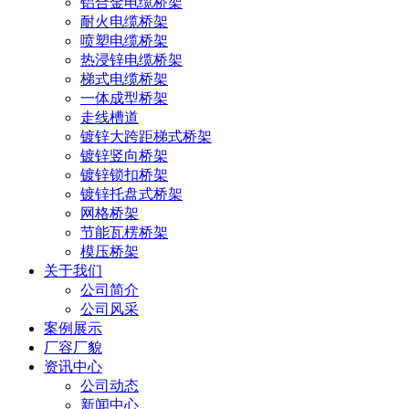
铝合金电缆桥架
耐火电缆桥架
喷塑电缆桥架
热浸锌电缆桥架
梯式电缆桥架
一体成型桥架
走线槽道
镀锌大跨距梯式桥架
镀锌竖向桥架
镀锌锁扣桥架
镀锌托盘式桥架
网格桥架
节能瓦楞桥架
模压桥架
关于我们
公司简介
公司风采
案例展示
厂容厂貌
资讯中心
公司动态
新闻中心