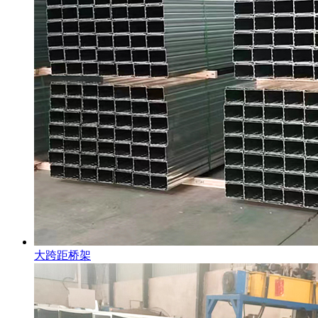
大跨距桥架