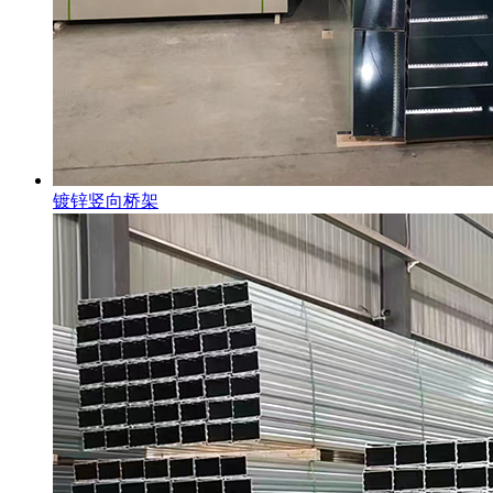
镀锌竖向桥架