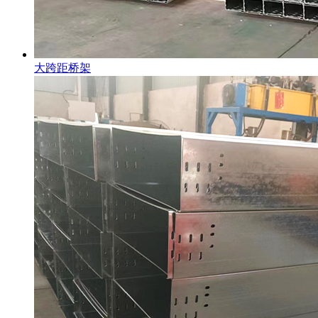
大跨距桥架