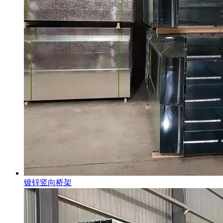
镀锌竖向桥架