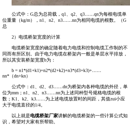
公式中：G总为总荷载，q1、q2、q3……qn为每根电缆单
位重量（kg/m），n1、n2、n3……nn为相同电缆的根数。（G
总
2）电缆桥架宽度的计算
电缆桥架宽度的确定随着电力电缆和控制电缆工作制的不
同而有所区别。由于电力电缆在桥架内一般是单层水平排放，
所以其安装桥架宽度b为：
b = n1*(d1+k1)+n2*(d2+k2)+n3*(d3+k3)+……
nn*（dn+kn）
公式中：d1、d2、d3……dn为桥架内各种电缆的外径，单
位为mm；n1、n2、n3……nn为上述同种型号规格电缆的根
数；K1、k2、k3……为上述电缆放置时的间距，其值zui小应
大于电缆直径的1/4。
以上就是
电缆桥架厂家
讲解的电缆桥架的一些计算公式知
识，希望对大家有所帮助。