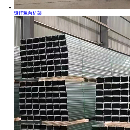
镀锌竖向桥架