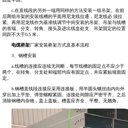
c.在直线段的另外一端用同样的方法安装一组吊架。在前
后两组吊架的安装线槽的平面用尼龙线拉通，尼龙线必 须拉
紧。再用尼龙线作为基准线调节中间安装的吊架。吊架与线槽
的首端、分支、转角、接头及进出线盒处支、吊架固定的位置
间距不大于0.5 米。
电缆桥架
厂家安装桥架方式及基本流程
3、钢槽安装
a.线槽的连接应连续无间断，每节线槽的固定点不应少于
两个。在转角、分支处和端部均应有固定点，并应紧贴墙面固
定。
b.钢槽直线段连接应采用连接板，用半圆头螺丝由内向外
穿出加上平垫、弹垫螺帽紧固。连接处间隙应严密平齐。之后
清除钢槽内杂物，盖上盖板。槽盖应齐全、平整、无翘角。