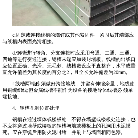
c.固定或连接线槽的螺钉或其他紧固件，紧固后其端部应
与线槽内表面光滑相接。
d.钢槽进行转角、分支连接时应采用弯通、二通、三通、
四通等进行变通连接，钢槽末端应加装封堵板。线槽的出线口
应位置正确、光滑、无毛刺。线槽敷设应平直整齐，水平或垂
直允许偏差为其长度的百分之2，且全长允许偏差为20mm。
f.线槽两端必 须做好跨接地线，并留有伸缩余量，地线使
用铜编织线;但金属线槽不能作为设备的接地导体线槽必 须单
端接地。
4、钢槽孔洞位置处理
钢槽在通过墙体或楼板处，不得在墙壁或楼板处连接，也
不应将穿过墙壁或楼板的钢槽与墙或楼板上的孔洞用水泥摸
死。应在穿缆后用防火泥封堵，并刷上与墙面相同色漆。