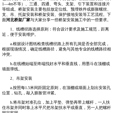
1—4m不等）、三通、四通、弯头、支架、引下装置和连接片
等组成。桥架安装主要包括放定位线、预埋铁件或膨胀螺丝、
支、吊、托架安装和桥架安装、保护接地安装等工艺流程。下
面
河北桥架厂家
与大家分享一些桥架安装施工中的一些要求。
1、线槽径路选择原则：符合设计要求及施工规范，距离
近，便于安装维护。
a.根据设计图纸检查线槽径路上所有孔洞是否全部完成，
根据现场情况，确定线槽路径，避免与其他专业的线槽路径相
冲突。
b.在线槽始端至终端找好水平和垂直线，用墨斗在顶棚或
墙面弹线。
2、吊架安装
a.按照每1.5米间距固定原则，在顶棚或墙面上划出安装孔
位置，钻孔，敲入膨胀管冲紧。
b.将吊架对准孔位，加上平垫、弹垫再带上螺杆，一人扶
住吊架并同时靠上水平尺把吊架扶水平或垂直，另一人把螺杆
固定牢固。