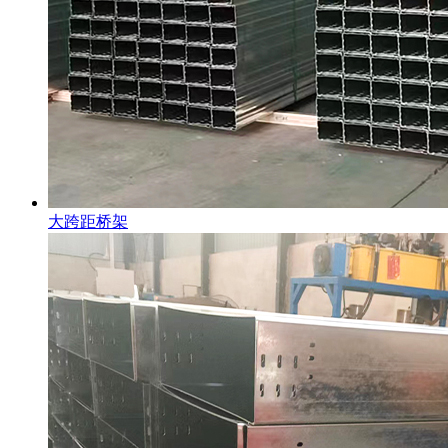
大跨距桥架