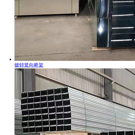
镀锌竖向桥架