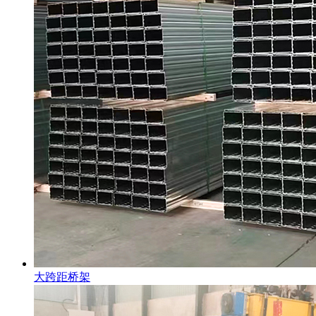
大跨距桥架